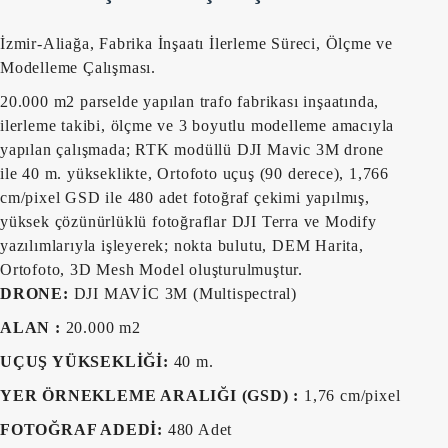
İzmir-Aliağa, Fabrika İnşaatı İlerleme Süreci, Ölçme ve
Modelleme Çalışması.
20.000 m2 parselde yapılan trafo fabrikası inşaatında,
ilerleme takibi, ölçme ve 3 boyutlu modelleme amacıyla
yapılan çalışmada; RTK modüllü DJI Mavic 3M drone
ile 40 m. yükseklikte, Ortofoto uçuş (90 derece), 1,766
cm/pixel GSD ile 480 adet fotoğraf çekimi yapılmış,
yüksek çözünürlüklü fotoğraflar DJI Terra ve Modify
yazılımlarıyla işleyerek; nokta bulutu, DEM Harita,
Ortofoto, 3D Mesh Model oluşturulmuştur.
DRONE:
DJI MAVİC 3M (Multispectral)
ALAN :
20.000 m2
UÇUŞ YÜKSEKLİĞİ:
40 m.
YER ÖRNEKLEME ARALIĞI (GSD) :
1,76 cm/pixel
FOTOĞRAF ADEDİ:
480 Adet